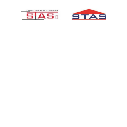
Bending Spoon
Modern Life: A Deconstructed View